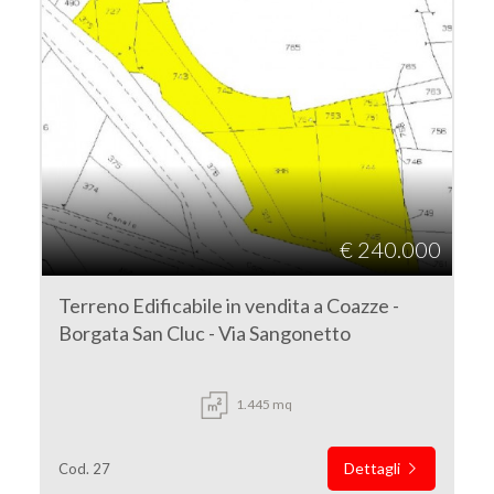
€ 240.000
Terreno Edificabile in vendita a Coazze -
Borgata San Cluc - Via Sangonetto
1.445 mq
Dettagli
Cod. 27