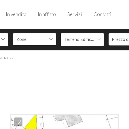
In vendita
In affitto
Servizi
Contatti
Terreno Edificabile
la ricerca