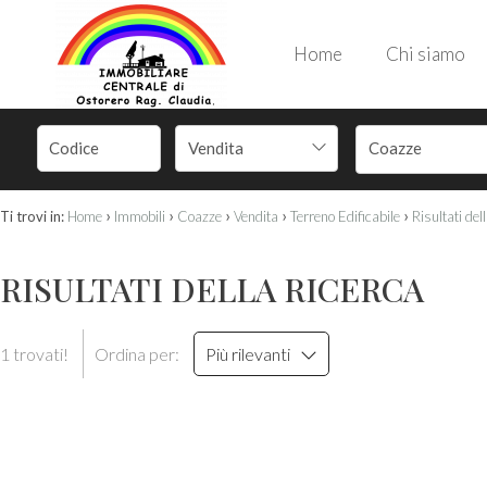
Home
Chi siamo
Vendita
Coazze
›
›
›
›
›
Ti trovi in:
Home
Immobili
Coazze
Vendita
Terreno Edificabile
Risultati del
RISULTATI DELLA RICERCA
1 trovati!
Ordina per:
Più rilevanti