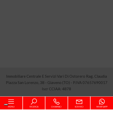
Immobiliare Centrale E Servizi Vari Di Ostorero Rag. Claudia
Piazza San Lorenzo, 38 - Giaveno (TO) - P.IVA 07657690017
Iscr CCIAA: 4878
Sitemap
MENU
RICERCA
CHIAMACI
SCRIVICI
WHATSAPP