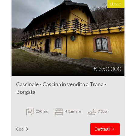
LUSSO
€ 350.000
Cascinale - Cascina in vendita a Trana -
Borgata
250 mq
4 Camere
7 Bagni
Dettagli
Cod. 8