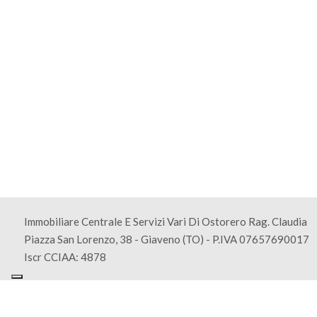
Immobiliare Centrale E Servizi Vari Di Ostorero Rag. Claudia
Piazza San Lorenzo, 38 - Giaveno (TO) - P.IVA 07657690017
Iscr CCIAA: 4878
Copyright © 2026 - Powered by
Gestim