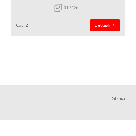
51.229 mq
Dettagli
Cod. 2
Sitemap