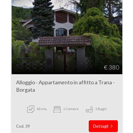
€ 380
Alloggio - Appartamento in affitto a Trana -
Borgata
43 mq
1 Camere
1 Bagni
Dettagli
Cod. 39