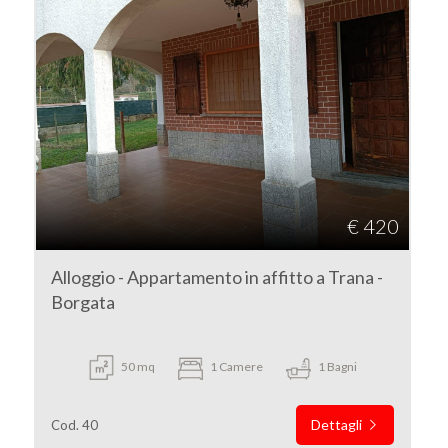
€ 420
Alloggio - Appartamento in affitto a Trana -
Borgata
50 mq
1 Camere
1 Bagni
Dettagli
Cod. 40