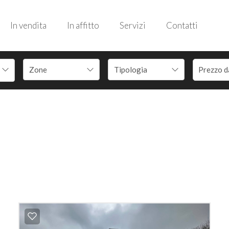
In vendita
In affitto
Servizi
Contatti