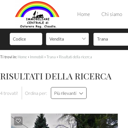
Home
Chi siamo
Vendita
Trana
›
›
›
Ti trovi in:
Home
Immobili
Trana
Risultati della ricerca
RISULTATI DELLA RICERCA
4 trovati!
Ordina per:
Più rilevanti