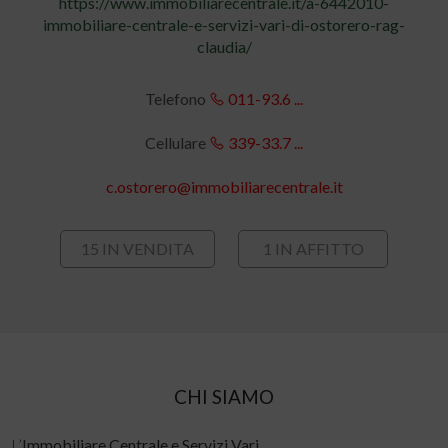
https://www.immobiliarecentrale.it/a-6442010-
immobiliare-centrale-e-servizi-vari-di-ostorero-rag-
claudia/
Telefono
011-93.6 ...
Cellulare
339-33.7 ...
c.ostorero@immobiliarecentrale.it
15 IN VENDITA
1 IN AFFITTO
CHI SIAMO
L’
Immobiliare Centrale e Servizi Vari
,