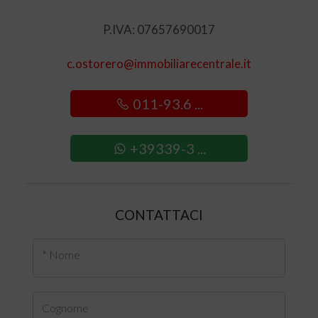
P.IVA: 07657690017
c.ostorero@immobiliarecentrale.it
011-93.6 ...
+39339-3 ...
CONTATTACI
* Nome
Cognome