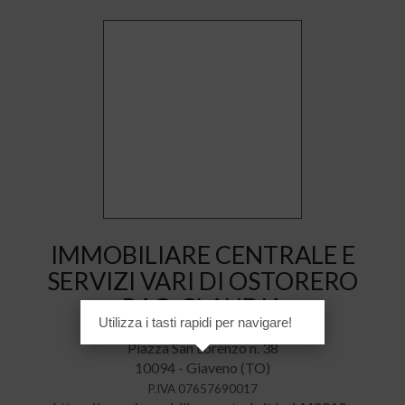
IMMOBILIARE CENTRALE E
SERVIZI VARI DI OSTORERO
RAG. CLAUDIA
Utilizza i tasti rapidi per navigare!
Piazza San Lorenzo n. 38
10094 - Giaveno (TO)
P.IVA 07657690017