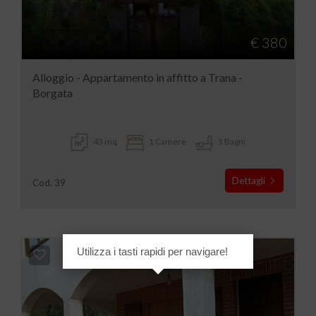
€ 380
Alloggio - Appartamento in affitto a Trana -
Borgata
43 mq
1 Camere
1 Bagni
Dettagli
Cod. 39
Utilizza i tasti rapidi per navigare!