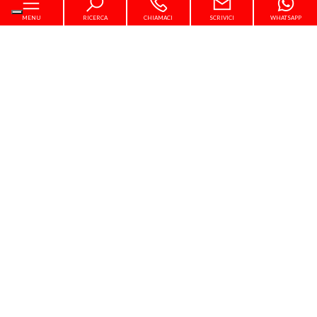
MENU
RICERCA
CHIAMACI
SCRIVICI
WHATSAPP
Home
Chi siamo
In vendita
In affitto
Servizi
Contatti