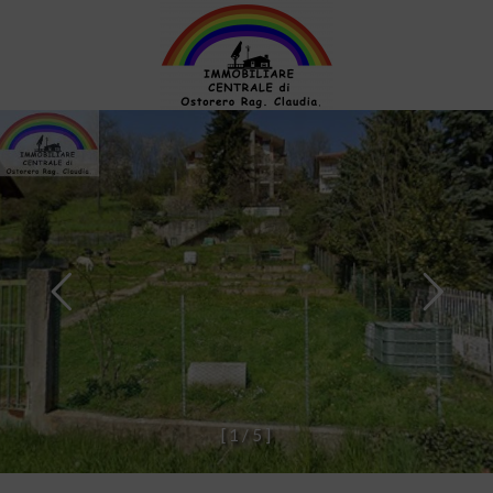
[
1
/
5
]