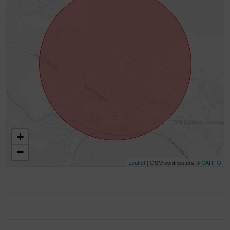
+
−
Leaflet
| OSM contributors ©
CARTO