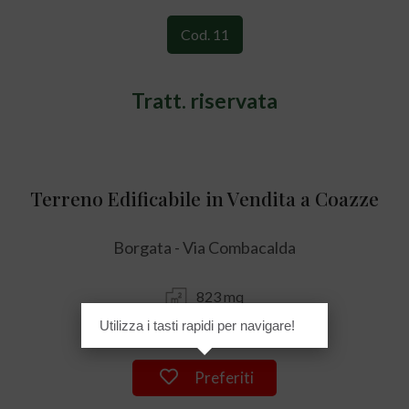
Cod. 11
Tratt. riservata
Terreno Edificabile in Vendita a Coazze
Borgata - Via Combacalda
823 mq
Utilizza i tasti rapidi per navigare!
Preferiti