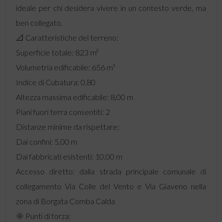
ideale per chi desidera vivere in un contesto verde, ma
ben collegato.
📐 Caratteristiche del terreno:
Superficie totale: 823 m²
Volumetria edificabile: 656 m³
Indice di Cubatura: 0,80
Altezza massima edificabile: 8,00 m
Piani fuori terra consentiti: 2
Distanze minime da rispettare:
Dai confini: 5,00 m
Dai fabbricati esistenti: 10,00 m
Accesso diretto: dalla strada principale comunale di
collegamento Via Colle del Vento e Via Giaveno nella
zona di Borgata Comba Calda
🌞 Punti di forza: