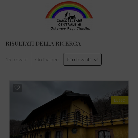
RISULTATI DELLA RICERCA
15 trovati!
Ordina per:
Più rilevanti
LUSSO