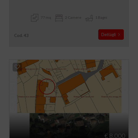
77 mq
2 Camere
1 Bagni
Dettagli
Cod. 43
€ 8.000