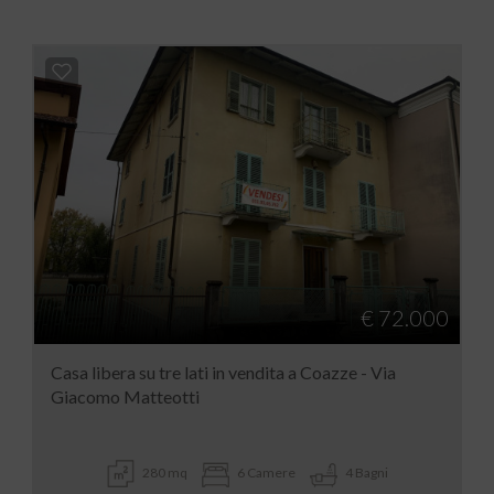
€ 72.000
Casa libera su tre lati in vendita a Coazze - Via
Giacomo Matteotti
280 mq
6 Camere
4 Bagni