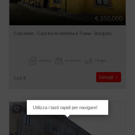
€ 350.000
Cascinale - Cascina in vendita a Trana - Borgata
250 mq
4 Camere
7 Bagni
Dettagli
Cod. 8
Utilizza i tasti rapidi per navigare!